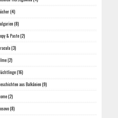
ücher
(4)
ulgarien
(8)
opy & Paste
(2)
racula
(3)
ilme
(2)
lüchtlinge
(16)
eschichten aus Balkânien
(9)
Home
(2)
osovo
(8)