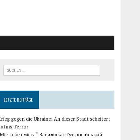
LETZTE BEITRÄGE
rieg gegen die Ukraine: An dieser Stadt scheitert
utins Terror
„Місто без міста“ Василівка: Тут російський