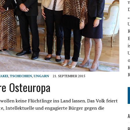
D
„
U
E
i
U
AKEI
,
TSCHECHIEN
,
UNGARN
21. SEPTEMBER 2015
ere Osteuropa
ollen keine Flüchtlinge ins Land lassen. Das Volk feiert
, Intellektuelle und engagierte Bürger gegen die
A
B