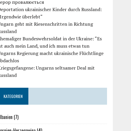
терор провалюється
eportation ukrainischer Kinder durch Russland:
Irgendwie überlebt“
ngarn geht mit Riesenschritten in Richtung
Russland
hemaliger Bundeswehrsoldat in der Ukraine: “Es
st auch mein Land, und ich muss etwas tun
ngarns Regierung macht ukrainische Flüchtlinge
obdachlos
Kriegsgefangene: Ungarns seltsamer Deal mit
Russland
KATEGORIEN
lbanien
(7)
osnien-Herzegowina
(4)