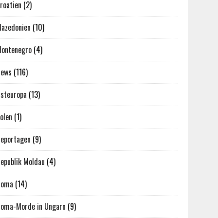
roatien
(2)
azedonien
(10)
ontenegro
(4)
News
(116)
steuropa
(13)
olen
(1)
eportagen
(9)
epublik Moldau
(4)
Roma
(14)
oma-Morde in Ungarn
(9)