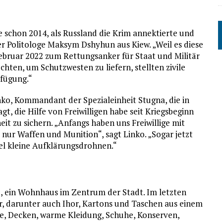
e schon 2014, als Russland die Krim annektierte und
er Politologe Maksym Dshyhun aus Kiew. „Weil es diese
ebruar 2022 zum Rettungs­anker für Staat und Militär
ten, um Schutzwesten zu liefern, stellten zivile
rfügung.“
inko, Kommandant der Spezialeinheit Stugna, die in
t, die Hilfe von Freiwilligen habe seit Kriegsbeginn
eit zu sichern. „Anfangs haben uns Freiwillige mit
nur Waffen und Munition“, sagt Linko. „Sogar jetzt
el kleine Aufklärungsdrohnen.“
z, ein Wohnhaus im Zentrum der Stadt. Im letzten
r, darunter auch Ihor, Kartons und Taschen aus einem
ke, Decken, warme Kleidung, Schuhe, Konserven,