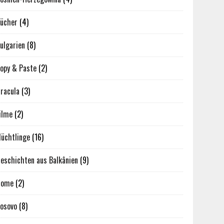
ücher
(4)
ulgarien
(8)
opy & Paste
(2)
racula
(3)
ilme
(2)
lüchtlinge
(16)
eschichten aus Balkânien
(9)
Home
(2)
osovo
(8)