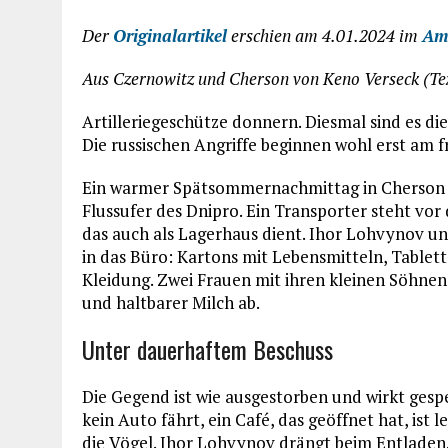
Der
Originalartikel
erschien am 4.01.2024 im
Amn
Aus Czernowitz und Cherson von Keno Verseck (Te
Artilleriegeschütze donnern. Diesmal sind es die
Die russischen Angriffe beginnen wohl erst am f
Ein warmer Spätsommernachmittag in Cherson 
Flussufer des Dnipro. Ein Transporter steht vor
das auch als Lagerhaus dient. Ihor Lohvynov und
in das Büro: Kartons mit Lebensmitteln, Table
Kleidung. Zwei Frauen mit ihren kleinen Söhne
und haltbarer Milch ab.
Unter dauerhaftem Beschuss
Die Gegend ist wie ausgestorben und wirkt gesp
kein Auto fährt, ein Café, das geöffnet hat, ist
die Vögel. Ihor Lohvynov drängt beim Entladen.