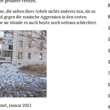
ne gesamte Freizeit.
R
ne, die neben ihrer Arbeit nichts anderes tun, als zu
R
d ­gegen die russische Aggression in den ersten
ie stünde es auch heute noch weitaus schlechter.
S
S
S
S
T
U
U
mut, Januar 2023
W