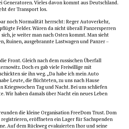
i Generatoren. Vieles davon kommt aus Deutschland.
eht der Transport los.
bar noch Normalität herrscht: Reger Autoverkehr,
pflügte Felder. Wären da nicht überall Panzersperren
 sich, je weiter man nach Osten kommt. Man sieht
en, Ruinen, ausgebrannte Lastwagen und Panzer –
 die Front. Gleich nach dem russischen Überfall
nowitz. Doch es gab viele Freiwillige mit
 schickten sie ihn weg. „Da habe ich mein Auto
abe Leute, die flüchteten, zu uns nach Hause
ten Kriegs­wochen Tag und Nacht. Bei uns schliefen
e. Wir haben damals über Nacht ein neues Leben
reunden die kleine Organisation FreeDom Trust. Dom
ch registrieren, eröffneten ein Lager für Sachspenden
aine. Auf dem Rückweg evakuierten Ihor und seine