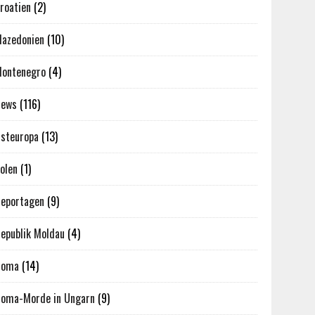
roatien
(2)
azedonien
(10)
ontenegro
(4)
News
(116)
steuropa
(13)
olen
(1)
eportagen
(9)
epublik Moldau
(4)
Roma
(14)
oma-Morde in Ungarn
(9)