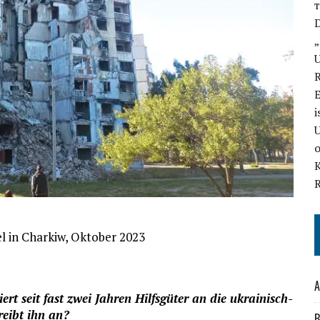
D
„
U
E
i
U
el in Charkiw, Oktober 2023
A
rt seit fast zwei Jahren Hilfsgüter an die ukrainisch-
reibt ihn an?
B