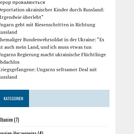
терор провалюється
eportation ukrainischer Kinder durch Russland:
Irgendwie überlebt“
ngarn geht mit Riesenschritten in Richtung
Russland
hemaliger Bundeswehrsoldat in der Ukraine: “Es
st auch mein Land, und ich muss etwas tun
ngarns Regierung macht ukrainische Flüchtlinge
obdachlos
Kriegsgefangene: Ungarns seltsamer Deal mit
Russland
KATEGORIEN
lbanien
(7)
osnien-Herzegowina
(4)