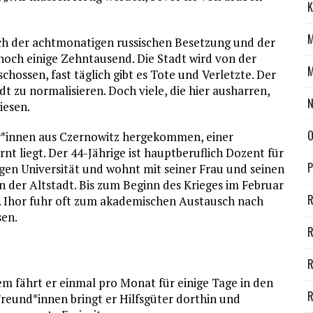
K
M
ach der achtmonatigen russischen Besetzung und der
och ­einige Zehntausend. Die Stadt wird von der
M
hossen, fast täglich gibt es Tote und Verletzte. Der
dt zu normalisieren. Doch viele, die hier ausharren,
iesen.
O
fer*innen aus Czernowitz hergekommen, einer
nt liegt. Der 44-Jährige ist hauptberuflich Dozent für
P
igen Universität und wohnt mit seiner Frau und seinen
n der Altstadt. Bis zum Beginn des Krieges im Februar
R
n. Ihor fuhr oft zum akademischen Austausch nach
sen.
R
em fährt er einmal pro Monat für einige Tage in den
R
eund*innen bringt er Hilfsgüter dorthin und