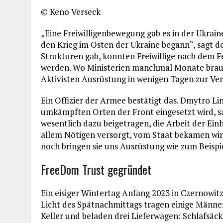
© Keno Verseck
„Eine Freiwilligenbewegung gab es in der Ukrain
den Krieg im Osten der Ukraine begann“, sagt d
Strukturen gab, konnten Freiwillige nach dem F
werden. Wo Ministerien manchmal Monate brauch
Aktivisten Ausrüstung in wenigen Tagen zur Ve
Ein Offizier der Armee bestätigt das. Dmytro L
umkämpften Orten der Front eingesetzt wird, sag
wesentlich dazu beigetragen, die Arbeit der Einh
allem Nötigen versorgt, vom Staat bekamen wir 
noch bringen sie uns Ausrüstung wie zum Beispi
FreeDom Trust gegründet
Ein eisiger Wintertag Anfang 2023 in Czernowit
Licht des Spätnachmittags tragen einige Männe
Keller und beladen drei Lieferwagen: Schlafsäc