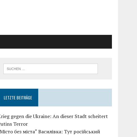
LETZTE BEITRÄGE
rieg gegen die Ukraine: An dieser Stadt scheitert
utins Terror
„Місто без міста“ Василівка: Тут російський