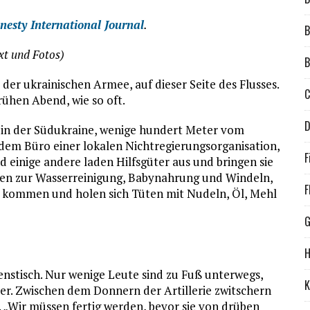
esty International Journal
.
B
xt und Fotos)
B
 der ukrainischen Armee, auf dieser Seite des Flusses.
C
rühen Abend, wie so oft.
D
in der Südukraine, wenige hundert Meter vom
 dem Büro einer lokalen Nichtregierungsorganisation,
F
 einige andere laden Hilfsgüter aus und bringen sie
tten zur Wasserreinigung, Babynahrung und Windeln,
F
n kommen und holen sich Tüten mit Nudeln, Öl, Mehl
G
enstisch. Nur wenige Leute sind zu Fuß unterwegs,
K
 leer. Zwischen dem Donnern der Artillerie zwitschern
 „Wir müssen fertig werden, ­bevor sie von drüben