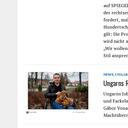
auf SPIEGE
der rechtse
fordert, ma
Hundertscha
gilt: Die P
wird nicht 
„Wir wollen
Stil anspre
NEWS
,
UNGAR
Ungarns R
Ungarns Job
und Fackelm
Gábor Vona 
Machtübern