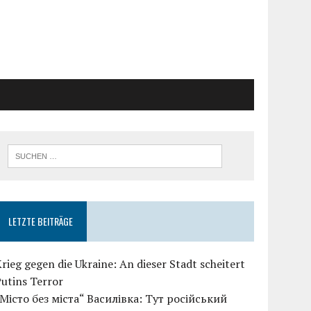
LETZTE BEITRÄGE
rieg gegen die Ukraine: An dieser Stadt scheitert
utins Terror
„Місто без міста“ Василівка: Тут російський