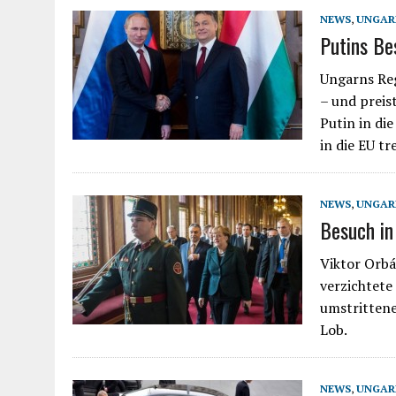
NEWS
,
UNGAR
Putins Be
Ungarns Reg
– und preist
Putin in di
in die EU tr
NEWS
,
UNGAR
Besuch in
Viktor Orbá
verzichtete
umstrittene
Lob.
NEWS
,
UNGAR