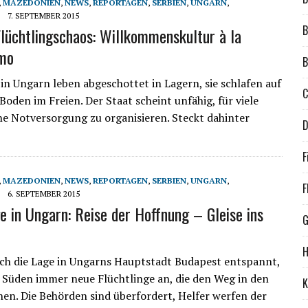
,
MAZEDONIEN
,
NEWS
,
REPORTAGEN
,
SERBIEN
,
UNGARN
,
7. SEPTEMBER 2015
B
lüchtlingschaos: Willkommenskultur à la
mo
B
 in Ungarn leben abgeschottet in Lagern, sie schlafen auf
C
Boden im Freien. Der Staat scheint unfähig, für viele
ne Notversorgung zu organisieren. Steckt dahinter
D
F
,
MAZEDONIEN
,
NEWS
,
REPORTAGEN
,
SERBIEN
,
UNGARN
,
F
6. SEPTEMBER 2015
ge in Ungarn: Reise der Hoffnung – Gleise ins
G
ch die Lage in Ungarns Hauptstadt Budapest entspannt,
Süden immer neue Flüchtlinge an, die den Weg in den
K
en. Die Behörden sind überfordert, Helfer werfen der