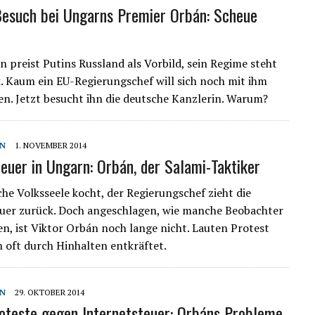
esuch bei Ungarns Premier Orbán: Scheue
n preist Putins Russland als Vorbild, sein Regime steht
ik. Kaum ein EU-Regierungschef will sich noch mit ihm
sen. Jetzt besucht ihn die deutsche Kanzlerin. Warum?
N
1. NOVEMBER 2014
teuer in Ungarn: Orbán, der Salami-Taktiker
che Volksseele kocht, der Regierungschef zieht die
uer zurück. Doch angeschlagen, wie manche Beobachter
en, ist Viktor Orbán noch lange nicht. Lauten Protest
n oft durch Hinhalten entkräftet.
N
29. OKTOBER 2014
teste gegen Internetsteuer: Orbáns Probleme