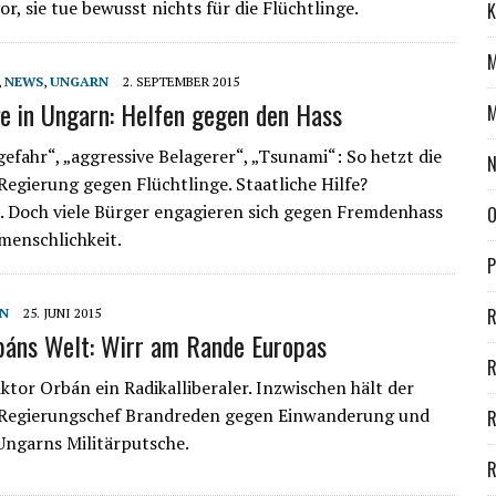
r, sie tue bewusst nichts für die Flüchtlinge.
K
M
,
NEWS
,
UNGARN
2. SEPTEMBER 2015
ge in Ungarn: Helfen gegen den Hass
M
gefahr“, „aggressive Belagerer“, „Tsunami“: So hetzt die
Regierung gegen Flüchtlinge. Staatliche Hilfe?
. Doch viele Bürger engagieren sich gegen Fremdenhass
O
menschlichkeit.
P
R
N
25. JUNI 2015
báns Welt: Wirr am Rande Europas
R
iktor Orbán ein Radikalliberaler. Inzwischen hält der
 Regierungschef Brandreden gegen Einwanderung und
Ungarns Militärputsche.
R