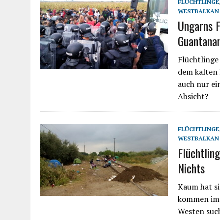
FLÜCHTLINGE
WESTBALKAN
Ungarns F
Guantana
Flüchtlinge
dem kalten 
auch nur ei
Absicht?
FLÜCHTLINGE
WESTBALKAN
Flüchtlin
Nichts
Kaum hat si
kommen im 
Westen such