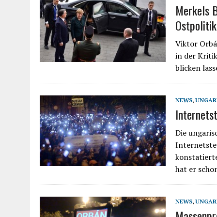
Merkels B
Ostpolitik
Viktor Orbá
in der Krit
blicken las
NEWS
,
UNGAR
Internets
Die ungaris
Internetste
konstatiert
hat er scho
NEWS
,
UNGAR
Massenpro