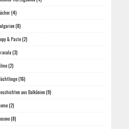
ücher
(4)
ulgarien
(8)
opy & Paste
(2)
racula
(3)
ilme
(2)
lüchtlinge
(16)
eschichten aus Balkânien
(9)
Home
(2)
osovo
(8)