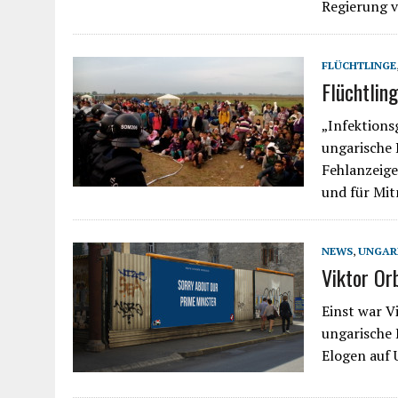
Regierung vo
FLÜCHTLINGE
Flüchtlin
„Infektions
ungarische 
Fehlanzeige
und für Mit
NEWS
,
UNGAR
Viktor Or
Einst war V
ungarische
Elogen auf 