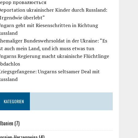
терор провалюється
eportation ukrainischer Kinder durch Russland:
Irgendwie überlebt“
ngarn geht mit Riesenschritten in Richtung
Russland
hemaliger Bundeswehrsoldat in der Ukraine: “Es
st auch mein Land, und ich muss etwas tun
ngarns Regierung macht ukrainische Flüchtlinge
obdachlos
Kriegsgefangene: Ungarns seltsamer Deal mit
Russland
KATEGORIEN
lbanien
(7)
osnien-Herzegowina
(4)