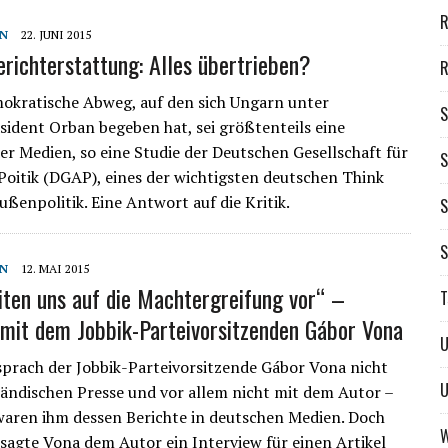
R
N
22. JUNI 2015
richterstattung: Alles übertrieben?
R
okratische Abweg, auf den sich Ungarn unter
S
sident Orban begeben hat, sei größtenteils eine
er Medien, so eine Studie der Deutschen Gesellschaft für
S
Poitik (DGAP), eines der wichtigsten deutschen Think
ußenpolitik. Eine Antwort auf die Kritik.
S
S
N
12. MAI 2015
iten uns auf die Machtergreifung vor“ –
T
 mit dem Jobbik-Parteivorsitzenden Gábor Vona
U
sprach der Jobbik-Parteivorsitzende Gábor Vona nicht
U
ländischen Presse und vor allem nicht mit dem Autor –
 waren ihm dessen Berichte in deutschen Medien. Doch
W
sagte Vona dem Autor ein Interview für einen Artikel