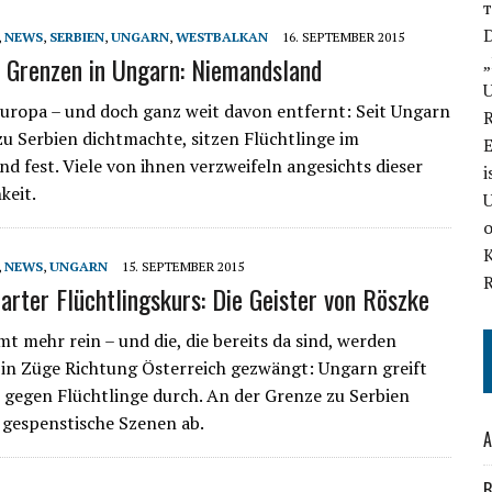
D
,
NEWS
,
SERBIEN
,
UNGARN
,
WESTBALKAN
16. SEPTEMBER 2015
 Grenzen in Ungarn: Niemandsland
„
U
 Europa – und doch ganz weit davon entfernt: Seit Ungarn
zu Serbien dichtmachte, sitzen Flüchtlinge im
E
d fest. Viele von ihnen verzweifeln angesichts dieser
i
keit.
U
,
NEWS
,
UNGARN
15. SEPTEMBER 2015
arter Flüchtlingskurs: Die Geister von Röszke
t mehr rein – und die, die bereits da sind, werden
 in Züge Richtung Österreich gezwängt: Ungarn greift
 gegen Flüchtlinge durch. An der Grenze zu Serbien
h gespenstische Szenen ab.
A
B