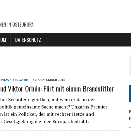
MEN IN OSTEUROPA
SUM
DATENSCHUTZ
,
NEWS
,
UNGARN
23. SEPTEMBER 2015
nd Viktor Orbán: Flirt mit einem Brandstifter
ef Seehofer eigentlich, mit wem er da in der
politik gemeinsame Sache macht? Ungarns Premier
K
 ist ein Politiker, der mit rechter Hetze und
P
r Gesetzgebung die Idee Europas bedroht.