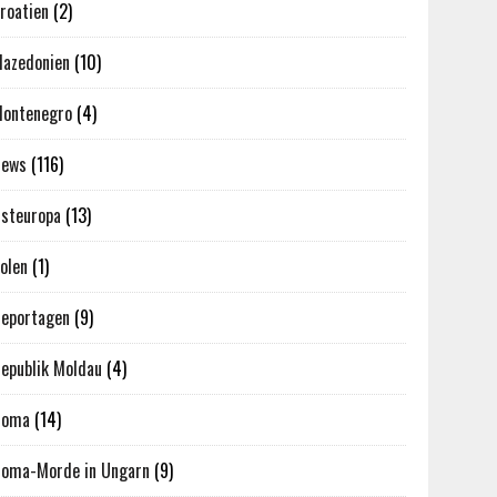
roatien
(2)
azedonien
(10)
ontenegro
(4)
News
(116)
steuropa
(13)
olen
(1)
eportagen
(9)
epublik Moldau
(4)
Roma
(14)
oma-Morde in Ungarn
(9)