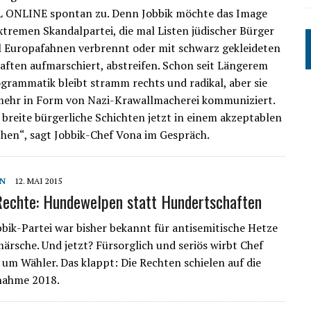
L ONLINE spontan zu. Denn Jobbik möchte das Image
xtremen Skandalpartei, die mal Listen jüdischer Bürger
l Europafahnen verbrennt oder mit schwarz gekleideten
ften aufmarschiert, abstreifen. Schon seit Längerem
rogrammatik bleibt stramm rechts und radikal, aber sie
mehr in Form von Nazi-Krawallmacherei kommuniziert.
 breite bürgerliche Schichten jetzt in einem akzeptablen
chen“, sagt Jobbik-Chef Vona im Gespräch.
N
12. MAI 2015
echte: Hundewelpen statt Hundertschaften
bik-Partei war bisher bekannt für antisemitische Hetze
ärsche. Und jetzt? Fürsorglich und seriös wirbt Chef
um Wähler. Das klappt: Die Rechten schielen auf die
ahme 2018.