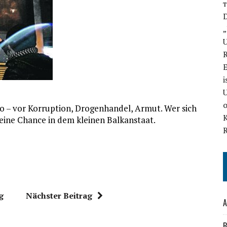
D
„
U
E
i
U
o – vor Korruption, Drogenhandel, Armut. Wer sich
eine Chance in dem kleinen Balkanstaat.
g
Nächster Beitrag
A
B