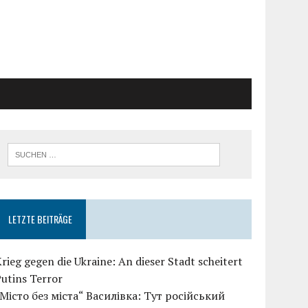
LETZTE BEITRÄGE
rieg gegen die Ukraine: An dieser Stadt scheitert
utins Terror
„Місто без міста“ Василівка: Тут російський