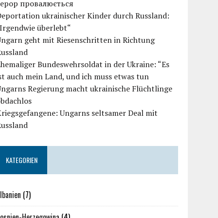
терор провалюється
eportation ukrainischer Kinder durch Russland:
Irgendwie überlebt“
ngarn geht mit Riesenschritten in Richtung
Russland
hemaliger Bundeswehrsoldat in der Ukraine: “Es
st auch mein Land, und ich muss etwas tun
ngarns Regierung macht ukrainische Flüchtlinge
obdachlos
Kriegsgefangene: Ungarns seltsamer Deal mit
Russland
KATEGORIEN
lbanien
(7)
osnien-Herzegowina
(4)