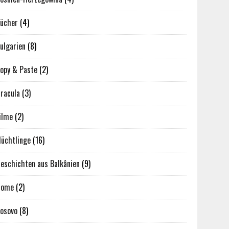
ücher
(4)
ulgarien
(8)
opy & Paste
(2)
racula
(3)
ilme
(2)
lüchtlinge
(16)
eschichten aus Balkânien
(9)
Home
(2)
osovo
(8)