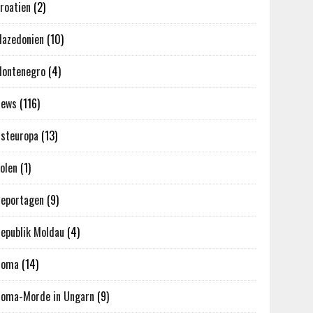
roatien
(2)
azedonien
(10)
ontenegro
(4)
News
(116)
steuropa
(13)
olen
(1)
eportagen
(9)
epublik Moldau
(4)
Roma
(14)
oma-Morde in Ungarn
(9)