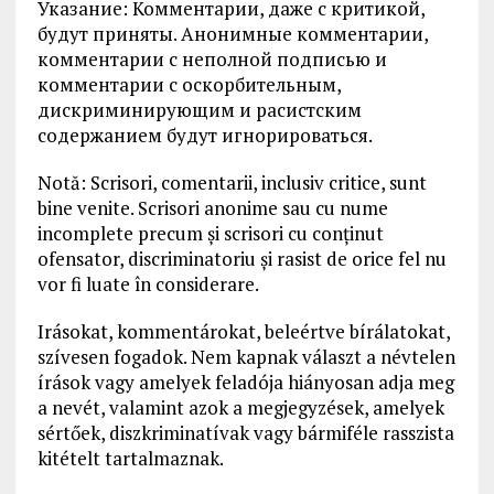
Указание: Комментарии, даже с критикой,
будут приняты. Анонимные комментарии,
комментарии с неполной подписью и
комментарии с оскорбительным,
дискриминирующим и расистским
содержанием будут игнорироваться.
Notă: Scrisori, comentarii, inclusiv critice, sunt
bine venite. Scrisori anonime sau cu nume
incomplete precum și scrisori cu conținut
ofensator, discriminatoriu și rasist de orice fel nu
vor fi luate în considerare.
Irásokat, kommentárokat, beleértve bírálatokat,
szívesen fogadok. Nem kapnak választ a névtelen
írások vagy amelyek feladója hiányosan adja meg
a nevét, valamint azok a megjegyzések, amelyek
sértőek, diszkriminatívak vagy bármiféle rasszista
kitételt tartalmaznak.